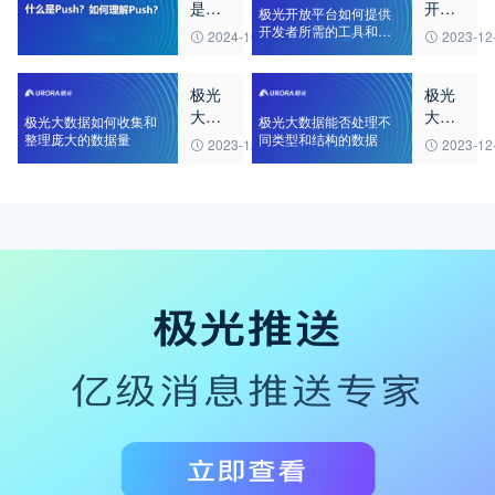
是
开放
极光开放平台如何提供
Push？
平台
开发者所需的工具和资
2024-10-07
2023-12
源
如何
如何
理解
提供
极光
极光
Push？
开发
大数
大数
者所
极光大数据如何收集和
极光大数据能否处理不
据如
据能
整理庞大的数据量
同类型和结构的数据
需的
2023-12-23
2023-12
何收
否处
工具
集和
理不
和资
整理
同类
源
庞大
型和
的数
结构
据量
的数
据