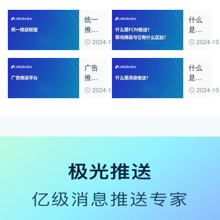
统一
什么
推送
是
联盟
FCM
2024-10-07
2024-10
推
送？
广告
什么
极光
推送
是消
推送
平台
息推
与它
2024-10-07
2024-10
送？
有什
么区
别？