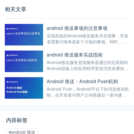
相关文章
android 推送事项的注意事项
实现高效的Android推送服务并非易事，开发
者需要仔细考虑多个方面的事项。同时，选
择可靠的推送服务提供商，如极光科技，可
以提升推送服务的稳定性和效果。
android 推送服务实战指南
Android推送服务是指服务器通过特定机制向
Android设备上的应用程序发送消息或通知的
过程。Android推送服务允许应用在用户未主
动打开或持续运行的情况下接收更新或通
Android 推送：Android Push机制
知，广泛应用于新闻更新、社交应用、即时
Android Push，Android平台下的消息推送机
通讯、游戏更新等多种场景。
制，在开发者与用户之间搭建起一座沟通的
桥梁。本文带您探索Android Push的工作原
理、常见实现方案，以及极光推送如何在
Android平台上为这一机制提供全面深入的支
内容标签
持。
#android 推送