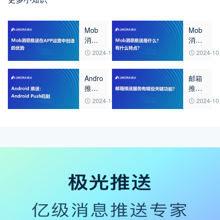
Mob
Mob
消息
消息
推送
推送
2024-10-14
2024-10
在
是什
APP
么？
Android
邮箱
运营
有什
推
推送
中创
么特
送：
服务
造的
点？
2024-10-14
2024-10
Android
有哪
优势
Push
些关
机制
键功
能？