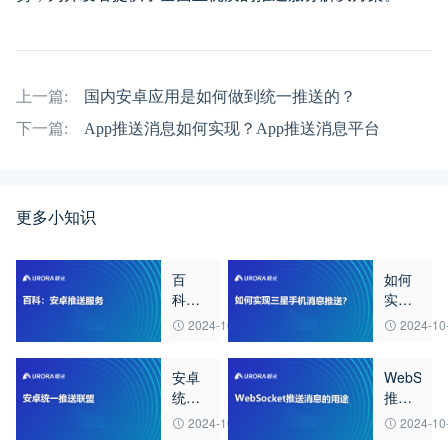
上一篇:
国内安卓应用是如何做到统一推送的？
下一篇:
App推送消息如何实现？App推送消息平台
更多小知识
百
如何
科：
实现
安卓
三星
2024-10-22
2024-10
推送
手机
服务
消息
安卓
WebSock
推
统一
推送
送？
推送
消息
2024-10-22
2024-10
联盟
的用