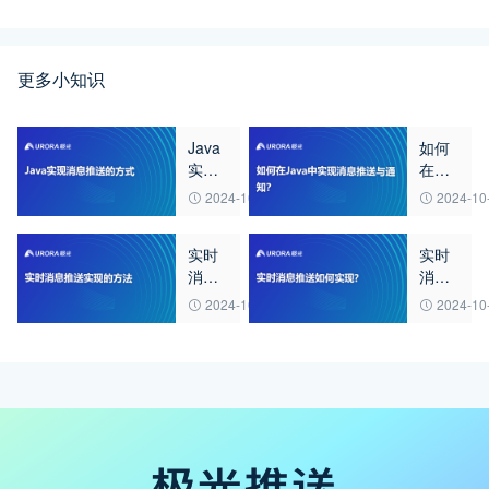
更多小知识
Java
如何
实现
在
消息
Java
2024-10-23
2024-10
推送
中实
的方
现消
实时
实时
式
息推
消息
消息
送与
推送
推送
通
2024-10-23
2024-10
实现
如何
知？
的方
实现?
法