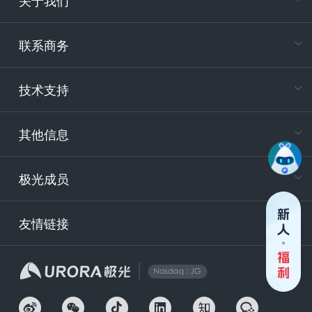
关于我们
在
专属客户
联系商务
电
技术支持
400-88
服务时
9:30-12
其他信息
技术
support
极光成员
安
友情链接
securit
企