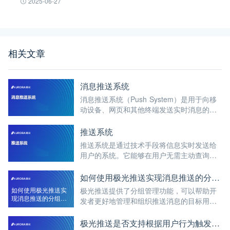
2025-06-27
相关文章
消息推送系统
消息推送系统（Push System）是用于向移
动设备、网页和其他终端发送实时消息的解
决方案。允许发送方（如应用开发者、服务
平台）将重要信息或更新即时推送给接收方
推送系统
（用户或设备），确保信息的时效性和用户
推送系统是通过技术手段将信息实时发送给
的及时响应。
用户的系统。它能够在用户无需主动查询的
情况下，自动将最新消息、通知或更新内容
推送到用户的设备上，如手机、平板等。系
如何使用极光推送实现消息推送的分组管理
统广泛应用于社交、新闻、电商、教育等多
如何使用极光推送实
极光推送提供了分组管理功能，可以帮助开
个领域，提高用户的信息获取效率和体验。
现消息推送的分组管
发者更好地管理和组织推送消息的目标用
理
户。通过使用分组管理，开发者可以将用户
划分到不同的分组，并根据不同分组发送针
极光推送是否支持根据用户行为触发消息推送