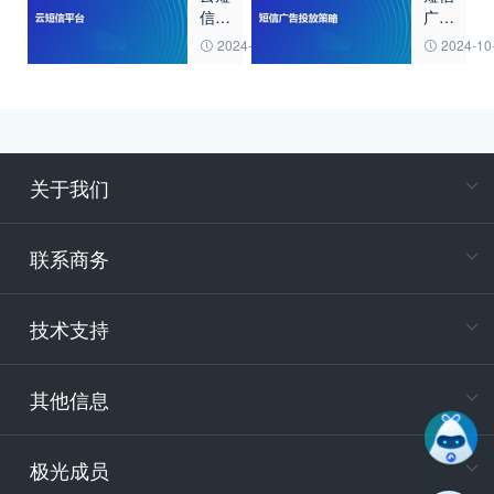
信平
广告
巧
台
投放
2024-10-25
2024-10
策略
关于我们
在
专属客户
联系商务
电
技术支持
400-88
服务时
9:30-12
其他信息
技术
support
极光成员