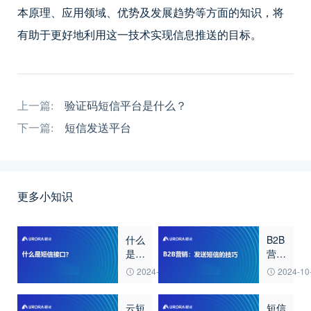
本原理、应用领域、优势及发展趋势等方面的知识，将
有助于更好地利用这一技术实现信息推送的目标。
上一篇:
验证码短信平台是什么？
下一篇:
短信发送平台
更多小知识
什么
B2B
是短
营
信接
销：
2024-10-25
2024-10
口？
发送
短信
云短
短信
的技