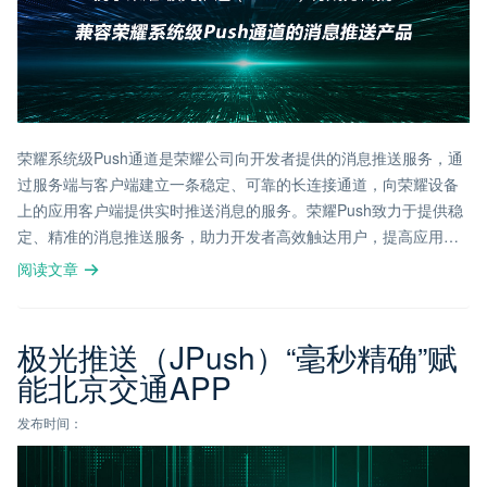
荣耀系统级Push通道是荣耀公司向开发者提供的消息推送服务，通
过服务端与客户端建立一条稳定、可靠的长连接通道，向荣耀设备
上的应用客户端提供实时推送消息的服务。荣耀Push致力于提供稳
定、精准的消息推送服务，助力开发者高效触达用户，提高应用曝
光，提升用户感知和活跃度。
阅读文章
极光推送（JPush）“毫秒精确”赋
能北京交通APP
发布时间：