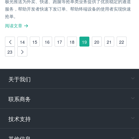
极光推送为外卖、快递、跑腿等抢单类业务提供了优质稳定的通道
服务，帮助开发者快速下发订单、帮助终端设备的使用者实现快速
抢单。
阅读文章
14
15
16
17
18
19
20
21
22
23
关于我们
在
专属客户
联系商务
电
技术支持
400-88
服务时
9:30-12
其他信息