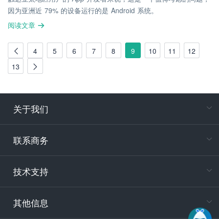
因为亚洲近 79% 的设备运行的是 Android 系统。
阅读文章
4
5
6
7
8
9
10
11
12
13
关于我们
在
专属客户
联系商务
电
技术支持
400-88
服务时
9:30-12
其他信息