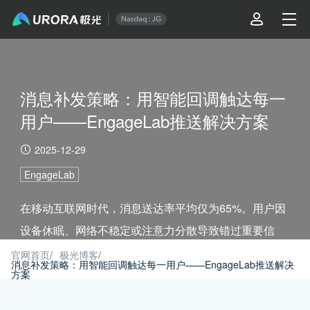
消息补发策略：用智能回调触达每一
用户——EngageLab推送解决方案
2025-12-29
EngageLab
在移动互联网时代，消息送达率平均仅为65%。用户因
设备休眠、网络不稳定或注意力分散导致错过重要信
息，直接造成流量浪费和转化损失。
官网首页
/
极光博客
/
消息补发策略：用智能回调触达每一用户——EngageLab推送解决
方案