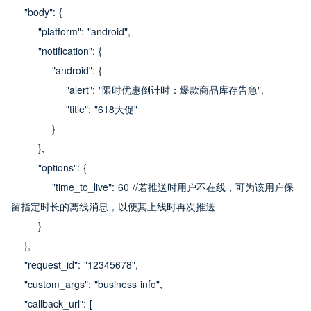
    "body": {
        "platform": "android",
        "notification": {
            "android": {
                "alert": "限时优惠倒计时：爆款商品库存告急",
                "title": "618大促"
            }
        },
        "options": {
            "time_to_live": 60 //若推送时用户不在线，可为该用户保
留指定时长的离线消息，以便其上线时再次推送
        }
    },
    "request_id": "12345678",
    "custom_args": "business info",
    "callback_url": [