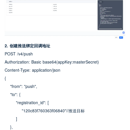
2. 创建推送绑定回调地址
POST /v4/push
Authorization: Basic base64(appKey:masterSecret)
Content-Type: application/json
{
    "from": "push",
    "to": {
        "registration_id": [
            "120c83f760363f06840"//推送目标
        ]
    },