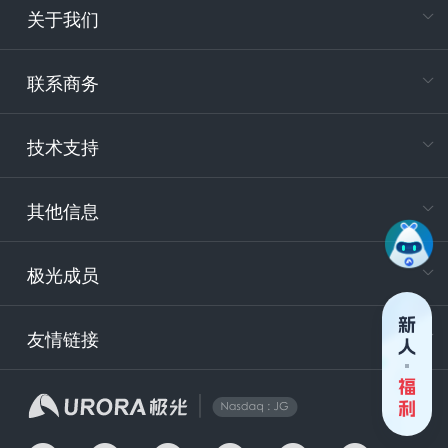
关于我们
在
专属客户
联系商务
电
技术支持
400-88
服务时
9:30-12
其他信息
技术
support
极光成员
安
友情链接
securit
企