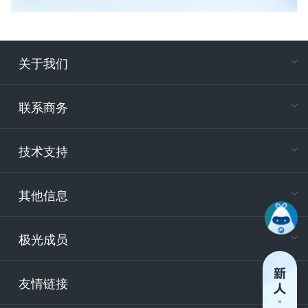
关于我们
在
专属客户
联系商务
电
技术支持
400-88
服务时
9:30-12
其他信息
技术
support
极光成员
安
友情链接
securit