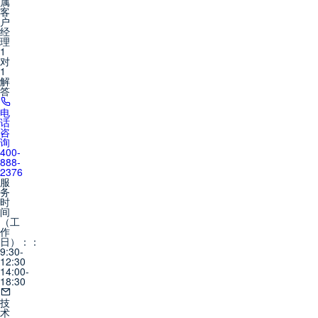
属
客
户
经
理
1
对
1
解
答
电
话
咨
询
400-
888-
2376
服
务
时
间
（工
作
日）：：
9:30-
12:30
14:00-
18:30
技
术