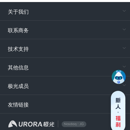
关于我们
在
专属客户
联系商务
电
技术支持
400-88
服务时
9:30-12
其他信息
技术
support
极光成员
安
友情链接
securit
企