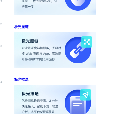
47
07
极光魔链
18
端
极光推送
44
入