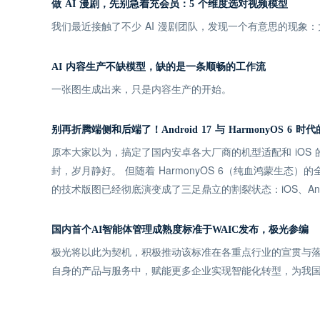
做 AI 漫剧，先别急着充会员：5 个维度选对视频模型
我们最近接触了不少 AI 漫剧团队，发现一个有意思的现
AI 内容生产不缺模型，缺的是一条顺畅的工作流
一张图生成出来，只是内容生产的开始。
别再折腾端侧和后端了！Android 17 与 HarmonyOS 6
原本大家以为，搞定了国内安卓各大厂商的机型适配和 iOS
封，岁月静好。 但随着 HarmonyOS 6（纯血鸿蒙生态）的
的技术版图已经彻底演变成了三足鼎立的割裂状态：iOS、Andro
国内首个AI智能体管理成熟度标准于WAIC发布，极光参编
极光将以此为契机，积极推动该标准在各重点行业的宣贯与落
自身的产品与服务中，赋能更多企业实现智能化转型，为我