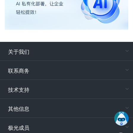
关于我们
在
专属客户
联系商务
电
技术支持
400-88
服务时
9:30-12
其他信息
技术
support
极光成员