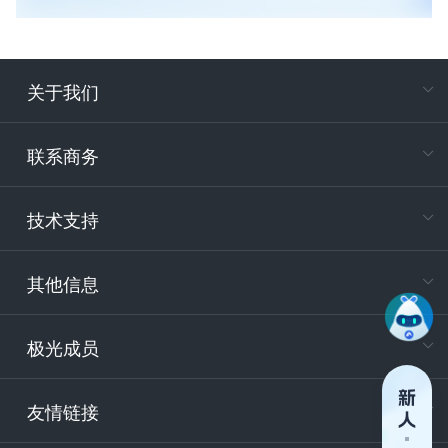
关于我们
在
专属客户
联系商务
电
技术支持
400-88
服务时
9:30-12
其他信息
技术
support
极光成员
安
友情链接
securit