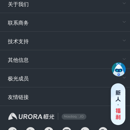
关于我们
在
专属客户
联系商务
电
技术支持
400-88
服务时
9:30-12
其他信息
技术
support
极光成员
安
友情链接
securit
企