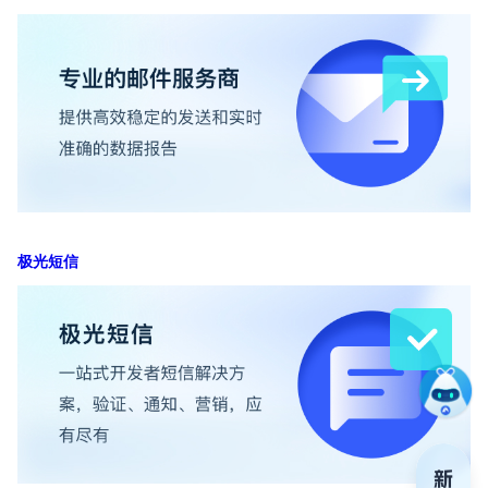
在
专属客户
电
极光短信
400-88
服务时
9:30-12
技术
support
安