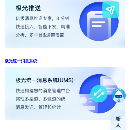
在
专属客户
电
极光统一消息系统
400-88
服务时
9:30-12
技术
support
安
securit