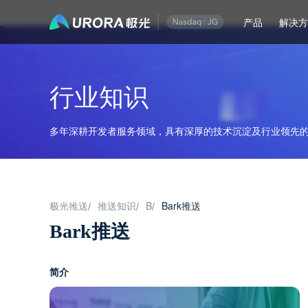
产品
解决
行业知识
多年深耕开发者服务领域，具有深厚的技术沉淀及行业领先的
极光推送
推送知识
B
Bark推送
/
/
/
Bark推送
简介