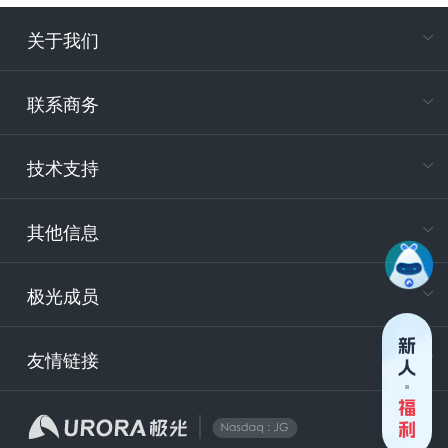
关于我们
在
专属客户
联系商务
电
技术支持
400-88
服务时
9:30-12
其他信息
技术
support
极光成员
安
友情链接
securit
企