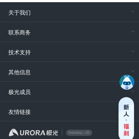
关于我们
在
专属客户
联系商务
电
技术支持
400-88
服务时
9:30-12
其他信息
技术
support
极光成员
安
友情链接
securit
企