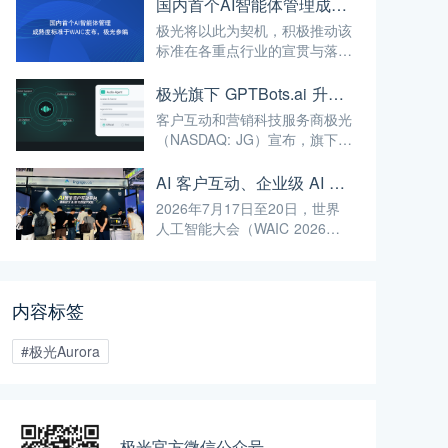
二季度未经审计的财报。
国内首个AI智能体管理成熟度标准于WAIC发布，极光参编
极光将以此为契机，积极推动该
标准在各重点行业的宣贯与落地
应用。同时，极光将继续深耕AI
与大数据前沿技术，不断将高标
极光旗下 GPTBots.ai 升级客服解决方案：Audio Agent 打通企业通信线路，LINE 客服插件 2.0 同步上线
准融入自身的产品与服务中，赋
客户互动和营销科技服务商极光
能更多企业实现智能化转型，为
（NASDAQ: JG）宣布，旗下企
我国人工智能产业规模化、高端
业级 AI 智能体搭建平台
化发展注入强劲动能！
GPTBots.ai 推出两项客服能力
AI 客户互动、企业级 AI Agent、AI 内容生成集中亮相！极光旗下EngageLab WAIC 2026 现场回顾
升级：Audio Agent 正式支持通
2026年7月17日至20日，世界
过 SIP 协议与 Twilio 对接企业
人工智能大会（WAIC 2026）
通信系统；LINE 客服插件 2.0
在上海世博展览馆举行。极光旗
完成界面重构并新增通知功能。
下 EngageLab、GPTBots.ai、
Modellix.ai 三大产品亮相 H1-
内容标签
A203 展位。
#极光Aurora
极光官方微信公众号