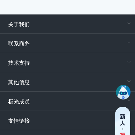
关于我们
在
专属客户
联系商务
电
技术支持
400-88
服务时
9:30-12
其他信息
技术
support
极光成员
安
友情链接
securit