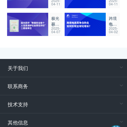
2025-
2025-
助力
2025
04-11
04-11
全国
亚洲
反走
营销
极光
跨境
私“智
技术
获
电商
慧综
峰
2025-
2025-
评“数
竞争
治”联
会，
04-07
04-02
据安
白热
合创
以定
全和
化，
新中
制化
个人
如何
心，
方案
信息
实现
构建
破解
保护
全球
智慧
企业
社会
化增
化打
增长
关于我们
责任
长？
私新
难题
在
评
标杆
专属客户
价”二
联系商务
星级
单位
电
技术支持
400-88
服务时
9:30-12
其他信息