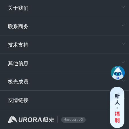
关于我们
在
专属客户
联系商务
电
技术支持
400-88
服务时
9:30-12
其他信息
技术
support
极光成员
安
友情链接
securit
企