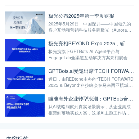
极光公布2025年第一季度财报
2025年5月29日，中国深圳——中国领先的
客户互动和营销科技服务商极光（Aurora
Mobile，纳斯达克股票代码：JG）（以下
称“极光”或“公司”）公布截至2025年3月31日
极光亮相BEYOND Expo 2025，斩获创新大奖
第一季度未经审计的财报。
极光携旗下GPTBots AI Agent平台与
EngageLab全渠道互动解决方案亮相展会，
并从全球800余家参展企业中脱颖而出，荣膺
BEYOND Awards创新大奖。
GPTBots.ai受邀出席“TECH FORWARD 2025 & Beyond”科技峰会
近日，由REDtone主办的“TECH FORWARD
2025 & Beyond”科技峰会在马来西亚槟城顺
利举行
瞄准海外企业转型浪潮：GPTBots合作伙伴AI工作坊解密企业智能升级
从AI战略洞察到真实场景演示，从企业集成
框架到落地实践方案，这场AI主题工作坊为
与会者带来了全方位的深度价值体验。
内容标签