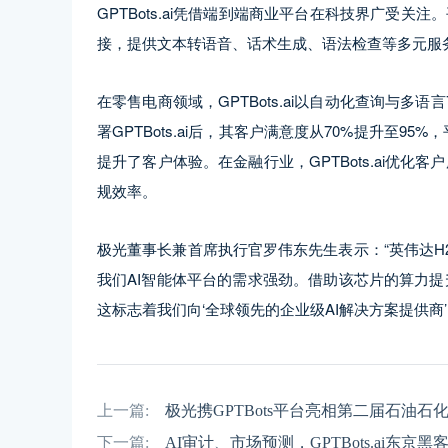
GPTBots.ai凭借端到端商业平台在科技界广受关
接，提供文本转语音、话术生成、语法检查等多元服
在零售电商领域，GPTBots.ai以自动化查询与多
署GPTBots.ai后，其客户满意度从70%提升至95%
提升了客户体验。在金融行业，GPTBots.ai优
规效率。
极光董事长兼首席执行官罗伟东先生表示：“英伟达H20
我们AI智能体平台的需求强劲。借助该芯片的算力提升，
这标志着我们向‘全球领先的企业级AI解决方案提供商
上一篇:
极光携GPTBots平台亮相第二届石油
下一篇:
AI审计、市场预测，GPTBots.ai东京