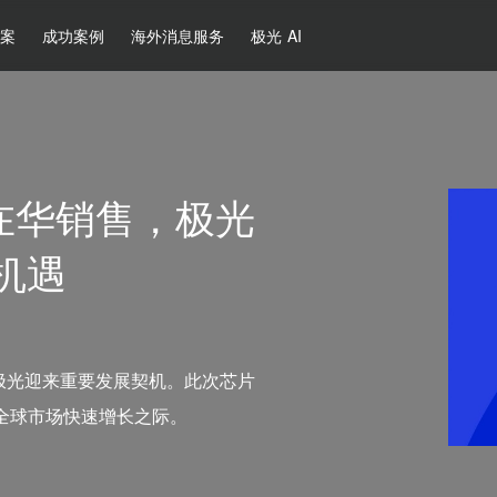
方案
成功案例
海外消息服务
极光 AI
在华销售，极光
新机遇
极光迎来重要发展契机。此次芯片
i在全球市场快速增长之际。