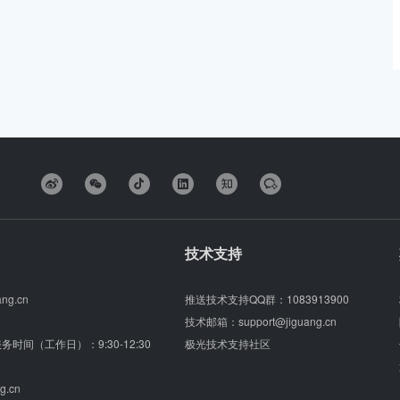
技术支持
ang.cn
推送技术支持QQ群：
1083913900
技术邮箱：
support@jiguang.cn
（服务时间（工作日）：9:30-12:30
极光技术支持社区
g.cn