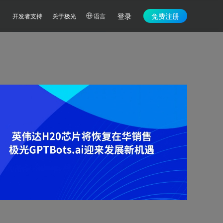
登录
免费注册
开发者支持
关于极光
语言