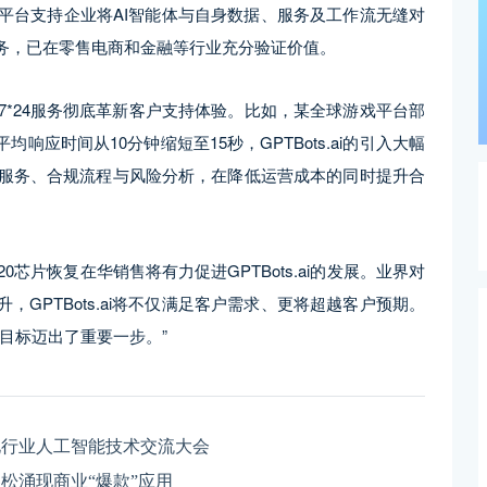
注。平台支持企业将AI智能体与自身数据、服务及工作流无缝对
务，已在零售电商和金融等行业充分验证价值。
语言7*24服务彻底革新客户支持体验。比如，某全球游戏平台部
，平均响应时间从10分钟缩短至15秒，GPTBots.ai的引入大幅
化客户服务、合规流程与风险分析，在降低运营成本的同时提升合
芯片恢复在华销售将有力促进GPTBots.ai的发展。业界对
GPTBots.ai将不仅满足客户需求、更将超越客户预期。
’目标迈出了重要一步。”
石化行业人工智能技术交流大会
黑客松涌现商业“爆款”应用