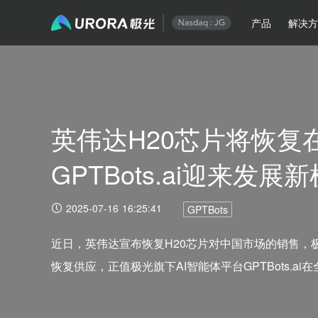
产品
解决
英伟达H20芯片将恢复
GPTBots.ai迎来发展
2025-07-16 16:25:41
GPTBots
近日，英伟达宣布恢复H20芯片对中国市场的销售，
恢复供应，正值极光旗下AI智能体平台GPTBots.a