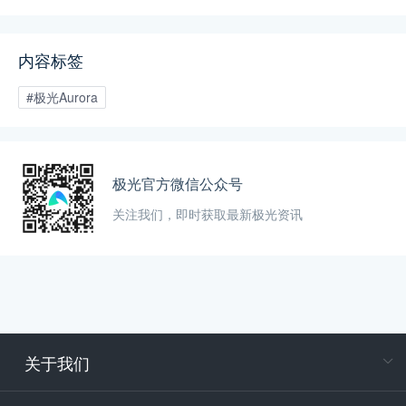
光旗下 EngageLab、GPTBots.ai、
Modellix.ai 三大产品亮相 H1-A203 展位。
内容标签
#极光Aurora
极光官方微信公众号
关注我们，即时获取最新极光资讯
关于我们
在
专属客户