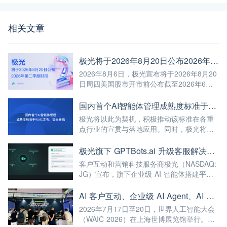
相关文章
极光将于2026年8月20日公布2026年第二季度财报
2026年8月6日，极光宣布将于2026年8月20
日周四美国股市开市前公布截至2026年6月
30日第二季度未经审计的财报。
国内首个AI智能体管理成熟度标准于WAIC发布，极光参编
极光将以此为契机，积极推动该标准在各重
点行业的宣贯与落地应用。同时，极光将继
续深耕AI与大数据前沿技术，不断将高标准
融入自身的产品与服务中，赋能更多企业实
极光旗下 GPTBots.ai 升级客服解决方案：Audio Agent 打通企业通信线路，LINE 客服插件 2.0 同步上线
现智能化转型，为我国人工智能产业规模
客户互动和营销科技服务商极光（NASDAQ:
化、高端化发展注入强劲动能！
JG）宣布，旗下企业级 AI 智能体搭建平台
GPTBots.ai 推出两项客服能力升级：Audio
Agent 正式支持通过 SIP 协议与 Twilio 对接
AI 客户互动、企业级 AI Agent、AI 内容生成集中亮相！极光旗下EngageLab WAIC 2026 现场回顾
企业通信系统；LINE 客服插件 2.0 完成界面
2026年7月17日至20日，世界人工智能大会
重构并新增通知功能。
（WAIC 2026）在上海世博展览馆举行。极