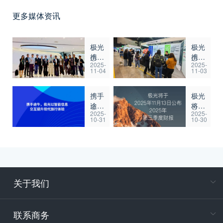
更多媒体资讯
极光
极光
携手
携
2025-
2025-
日企
EngageL
11-04
11-03
Assist
与
高管
GPTBots
携手
极光
团队
亮相
途
将于
深化
日本
2025-
2025-
牛，
2025
AI合
DXPO
10-31
10-30
极光
年
作共
福冈
以智
11
创智
展，
能信
月
能未
助力
息交
13
来
本土
互提
日公
企业
升现
布
数字
关于我们
代旅
2025
化转
在
行体
年第
型提
专属客户
验
三季
速
联系商务
度财