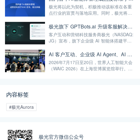
极光将以此为契机，积极推动该标准在各重
点行业的宣贯与落地应用。同时，极光将继
续深耕AI与大数据前沿技术，不断将高标准
融入自身的产品与服务中，赋能更多企业实
极光旗下 GPTBots.ai 升级客服解决方案：Audio Agent 打通企业通信线路，LINE 客服插件 2.0 同步上线
现智能化转型，为我国人工智能产业规模
客户互动和营销科技服务商极光（NASDAQ:
化、高端化发展注入强劲动能！
JG）宣布，旗下企业级 AI 智能体搭建平台
GPTBots.ai 推出两项客服能力升级：Audio
Agent 正式支持通过 SIP 协议与 Twilio 对接
AI 客户互动、企业级 AI Agent、AI 内容生成集中亮相！极光旗下EngageLab WAIC 2026 现场回顾
企业通信系统；LINE 客服插件 2.0 完成界面
2026年7月17日至20日，世界人工智能大会
重构并新增通知功能。
（WAIC 2026）在上海世博展览馆举行。极
光旗下 EngageLab、GPTBots.ai、
Modellix.ai 三大产品亮相 H1-A203 展位。
内容标签
#极光Aurora
极光官方微信公众号