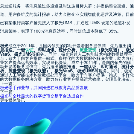
息发送服务，将消息通过多通道及时送达目标人群；并提供整合渠道、通
道、用户多维度的统计报表，助力金融企业实现智能化运营及决策。目前
已有某银行类客户抢先接入了极光UMS，并通过 UMS 设定的通道补发
消息策略，实现了100%消息送达率，同时短信成本降低了 35%。
极光
成立于2011年，是国内领先的移动开发者服务提供商，先后推出
消
息推送、一键
认证
、即时通讯、统计分析、
流量变现
（极光联盟）、极光
VaaS、极光UMS
等服务。同时，极光通过人工智能技术构建数据处理平
台，致力于向客户提供一站式、多样化的大数据服务解决方案，助力各行
业客户提高运营效率，实现量化决策。成立于2011年，是国内领先的移
动开发者服务提供商，先后推出
消息推送、一键认证、即时通讯、统计分
析、流量变现（极光联盟）、极光VaaS、极光UMS
等服务。同时，极光
通过人工智能技术构建数据处理平台，致力于向客户提供一站式、多样化
的大数据服务解决方案，助力各行业客户提高运营效率，实现量化决策。
上一篇:
极光牵手作业帮，共同推进在线教育高品质发展
下一篇:
极光与全球最大的数字货币交易平台达成合作
更多媒体资讯