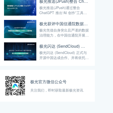
线亚马逊云科技 Marketplace。
极光推送(JPush)整合 ChatGPT 推出 AI 创作工具
这也是极光继极光推送(Jpush)
极光推送(JPush)通过整合
之后的第二款产品上架亚马逊云
ChatGPT 推出“AI 创作”工具，
科技 Marketplace。
利用该工具，运营人员可以快速
生成千人千面的高点击率、高转
极光获评中国信通院数据安全治理能力(DSG)二级评估
化率优质智能创意推送文案，能
极光凭借自身突出且严谨的数据
更有效提升客户触达效率和互动
治理能力，在中国信通院开展的
需求。
第4批数据安全治理能力评估
中，通过了数据安全治理能力二
极光闪达 (SendCloud) 携手开源中国 助力中文开源技术社区发展
级，即“重点执行级”评估。
极光闪达 (SendCloud) 正式与
开源中国达成合作。并将依托自
己多年在邮件发送方面的技术积
累，为其提供领先的邮件发送服
务，帮助开源中国提升用户触达
能力。
极光官方微信公众号
关注我们，即时获取最新极光资讯