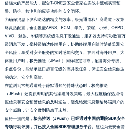
借强大的产品能力，配合T-ONE云安全管家在实战中流畅实现预
警、防护、检测和响应等功能的安全闭环。
为确保消息下发和送达的精度与效率，极光通道和厂商通道下发策
略灵活配置，全面覆盖APNS、FCM、华为、荣耀、小米、OPPO、
VIVO、魅族、华硕等系统级消息下发通道，服务器支持每秒数百万
级消息下发，毫秒级触达终端用户，协助终端用户随时随处监测安
全风险，享受对安全服务的实时感知和交互。在面对海外用户、大
体量用户时，极光推送（JPush）同样稳定可靠，配备海外专线、
多点备份，能够承担日超百亿级的高并发任务，保证安全信息触达
的稳定、安全和高效。
在监测到常规通道处于静默通知的特殊状态时，极光推送
（JPush）还提供即时的其他渠道补发策略，最大程度确保热点情
报信息和安全预警信息的及时送达，避免错漏消息带给终端用户的
安全威胁，让安全做到防患于未然。
值得一提的是，
极光推送（JPush）已经通过中国信通院SDK安全
专项行动评测，并已接入全国SDK管理服务平台。
这也为云安全管