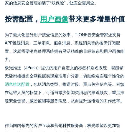
家的信息安全管理加装了“双保险”，让安全更周全。
按需配置，
用户画像
带来更多增量价值
为了最大化提升用户接受信息的效率，T-ONE云安全管家还支持
APP推送消息、工单消息、服务消息、系统消息等的按需订阅配
置，这就需要消息处理系统拥有灵活精准的目标筛选和用户画像能
力。
极光推送（JPush）提供的用户自定义的标签和别名系统，就能够
无缝衔接极光全网数据实现精准用户分群，协助终端实现个性化的
消息推送配置
，包括消息类型、推送时段、重点关注信息等。例如
在运维人员的标签下，可适当减少新闻类消息的推送频次，重点推
送安全告警、威胁监测等服务消息，从而提升运维端的工作效率。
作为国内领先的客户互动和营销科技服务商，极光希望以更加智