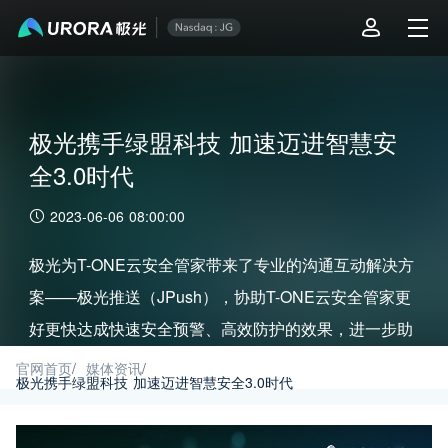
极光携手绿盟科技 加速迈进智慧安
全3.0时代
2023-06-06 08:00:00
极光为T-ONE云安全管家带来了专业的沟通互动解决方
案——极光推送（JPush），协助T-ONE云安全管家更
好更快达成快速安全预警、高效防护的效果，进一步助
力绿盟科技T-ONE CLOUD云化战略。
官网首页
/
媒体资讯
/
极光携手绿盟科技 加速迈进智慧安全3.0时代