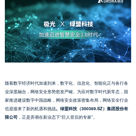
随着数字经济时代加速到来，数字化、信息化、智能化正与各行各
业深度融合，网络安全形势愈发严峻。为应对数字时代新常态，国
家推进建设数字中国战略，网络安全政策密集布局，网络安全行业
也迎接来了新的机遇和挑战
。绿盟科技（300369.SZ）集团股份有
限公司
，正是弄潮在新业态下“巨人背后的专家”。