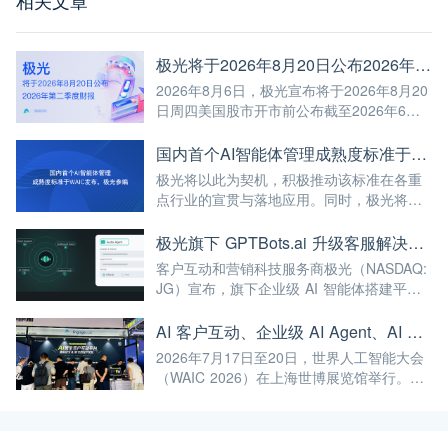
极光将于2026年8月20日公布2026年第二季度财报
2026年8月6日，极光宣布将于2026年8月20
日周四美国股市开市前公布截至2026年6月
30日第二季度未经审计的财报。
国内首个AI智能体管理成熟度标准于WAIC发布，极光参编
极光将以此为契机，积极推动该标准在各重
点行业的宣贯与落地应用。同时，极光将继
续深耕AI与大数据前沿技术，不断将高标准
融入自身的产品与服务中，赋能更多企业实
极光旗下 GPTBots.ai 升级客服解决方案：Audio Agent 打通企业通信线路，LINE 客服插件 2.0 同步上线
现智能化转型，为我国人工智能产业规模
客户互动和营销科技服务商极光（NASDAQ:
化、高端化发展注入强劲动能！
JG）宣布，旗下企业级 AI 智能体搭建平台
GPTBots.ai 推出两项客服能力升级：Audio
Agent 正式支持通过 SIP 协议与 Twilio 对接
AI 客户互动、企业级 AI Agent、AI 内容生成集中亮相！极光旗下EngageLab WAIC 2026 现场回顾
企业通信系统；LINE 客服插件 2.0 完成界面
2026年7月17日至20日，世界人工智能大会
重构并新增通知功能。
（WAIC 2026）在上海世博展览馆举行。极
光旗下 EngageLab、GPTBots.ai、
Modellix.ai 三大产品亮相 H1-A203 展位。