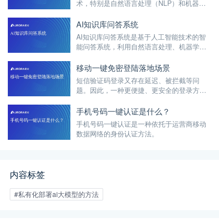
术，特别是自然语言处理（NLP）和机器学
习（ML）技术，来理解和回答用户问题的智
能系统。
AI知识库问答系统
AI知识库问答系统是基于人工智能技术的智
能问答系统，利用自然语言处理、机器学习
等技术，能够快速理解用户的问题，并从预
先构建的知识库中检索或生成合适的答案。
移动一键免密登陆落地场景
短信验证码登录又存在延迟、被拦截等问
题。因此，一种更便捷、更安全的登录方式
——移动一键免密登陆应运而生。
手机号码一键认证是什么？
手机号码一键认证是一种依托于运营商移动
数据网络的身份认证方法。
内容标签
#私有化部署ai大模型的方法