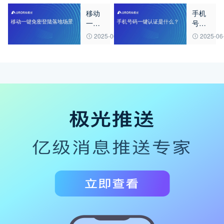
问答
移动
手机
系
一键
号码
统？
免密
一键
2025-06-27
2025-06
登陆
认证
落地
是什
场景
么？