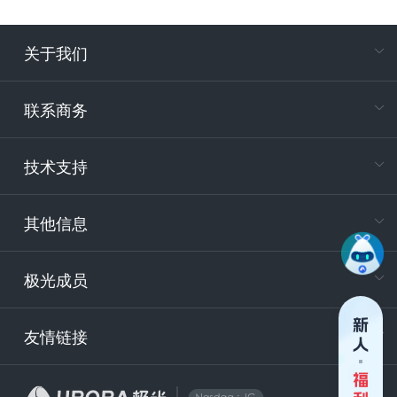
关于我们
在
专属客户
联系商务
电
技术支持
400-88
服务时
9:30-12
其他信息
技术
support
极光成员
安
友情链接
securit