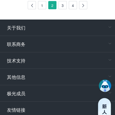
1
2
3
4
关于我们
在
专属客户
联系商务
电
技术支持
400-88
服务时
9:30-12
其他信息
技术
support
极光成员
安
友情链接
securit