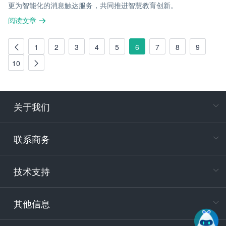
更为智能化的消息触达服务，共同推进智慧教育创新。
阅读文章
1
2
3
4
5
6
7
8
9
10
关于我们
在
专属客户
联系商务
电
技术支持
400-88
服务时
9:30-12
其他信息
技术