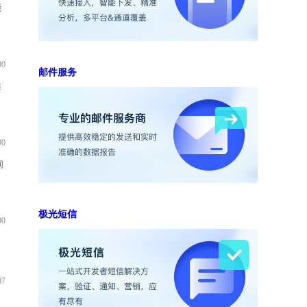
能
00
邮件服务
推
00
询
极光短信
00
07