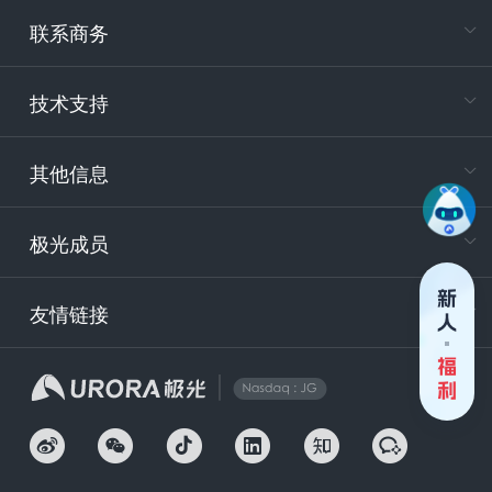
专属客户
联系商务
电
技术支持
400-88
服务时
9:30-12
其他信息
技术
support
极光成员
安
友情链接
securit
企