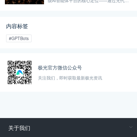
级AI智能体平台的核心定位——通过无代码
智能体搭建、知识库集成、多渠道部署等能
力，帮助企业将AI能力真正落地于实际业务
场景，而非停留在概念层面。
内容标签
#GPTBots
极光官方微信公众号
关注我们，即时获取最新极光资讯
关于我们
在