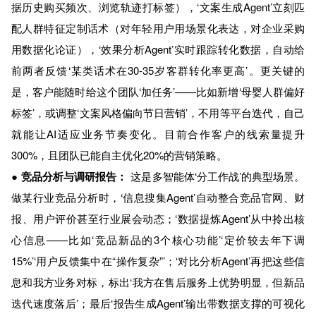
据历史购买频次、浏览轨迹打标签），‘文案生成Agent’立刻匹
配人群特征定制话术（对年轻用户用场景化表达，对企业采购
用数据化论证），‘效果分析Agent’实时跟踪转化数据，自动给
前两者反馈‘某类话术在30-35岁客群转化率更高’。更关键的
是，客户能随时给这个团队‘加任务’——比如新增‘母婴人群偏好
标签’，或调整‘文案风格偏向节日营销’，不用等平台迭代，自己
就能让AI适应业务节奏变化。目前合作客户的线索量提升
300%，且团队已能自主优化20%的营销策略。
●
竞品分析与调研报告：
这是多智能体‘分工作战’的典型场景。
做某行业竞品分析时，‘信息搜集Agent’自动整合竞品官网、财
报、用户评价甚至行业展会动态；‘数据提炼Agent’从中拎出核
心信息——比如‘竞品新品的3个核心功能’‘定价较去年下调
15%’‘用户反馈集中在“操作复杂”’；‘对比分析Agent’再把这些信
息和我方业务对标，标出‘我方在售后服务上优势明显，但新品
迭代速度落后’；最后‘报告生成Agent’输出带数据支撑的可视化