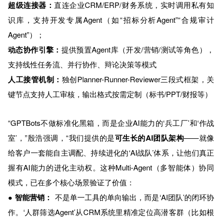
超级连接器：
直连企业CRM/ERP/财务系统，实时调用私有知
识库，支持开发专属Agent（如“招标分析Agent”“合规审计
Agent”）；
动态协作引擎：
提供预置Agent库（开发/营销/测试等角色），
支持线性任务流、并行协作、辩论决策等模式
人工接管机制：
独创Planner-Runner-Reviewer三段式框架，关
键节点支持人工审核，输出格式按需定制（标书/PPT/财报等）
“GPTBots不做标准化黑箱，而是企业AI能力的‘兵工厂’和‘作战
室’，”殷浩强调，“我们提供的是
可生长的AI团队架构
——就像
给客户一套能自主调配、持续进化的‘AI战队’体系，让他们真正
握有AI能力的进化主动权。这种Multi-Agent（多智能体）协同
模式，已在多个核心场景验证了价值：
●
智能营销：
不是单一工具的单向输出，而是‘AI团队’的闭环协
作。‘人群筛选Agent’从CRM系统里精准定位高潜客群（比如根