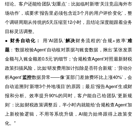
结论。客户还能给团队‘划重点’：比如临时新增‘关注竞品海外市
场动作’，或要求‘报告里必须包含近3个月的用户评价变化’，整
个调研周期从传统的5天压缩至12小时，且结论深度能跟着业务
目标灵活调整。
●
财务自动化：
用‘AI团队’
解决
财务流程的‘合规+效率’
难
题
：‘数据校验Agent’自动核对票据与账套数据，揪出‘某张发票
金额与入账金额差0.5元’的细节；‘合规检查Agent’对照最新财税
政策扫描风险，比如‘研发费用加计扣除是否符合新规’；‘异动分
析Agent’
监控
数据异常——像‘某部门差旅费环比上涨40%’，会
自动追溯到‘新增3个外地项目’的原因；最后‘报告Agent’生成财
报和分析。效率提升90%的同时，客户能自己给团队‘更新规
则’：比如财税政策调整后，半小时内就能给‘合规检查Agent’加
上新校验逻辑，不用等系统升级，AI能力始终跟得上政策变
化。”