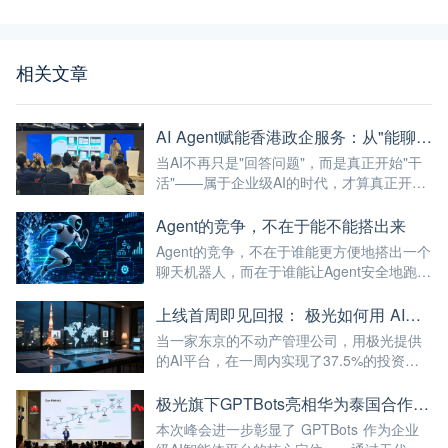
相关文章
AI Agent赋能香港政企服务：从"能聊天"到"能干活"的最后一公里
当AI不再只是"回答问题"，而是真正开始"干
活"——属于企业级AI的时代，才算真正开
始。
Agent的竞争，不在于能不能搭出来
Agent的竞争，不在于谁能更方便地搭出一个
聊天机器人，而在于谁能让Agent安全地跑进
企业的真实业务流程。
上线首周即见回报： 极光如何用 AI，帮助日本公司破解全球化服务时差
当一家东京的不动产管理公司，用极光提供
的AI平台，在一周内实现了37.5%的投资回
报率——这已经不仅仅是"技术出海"，而是真
正的"能力出海"。
极光旗下GPTBots亮相华为泰国合作伙伴峰会，带来让流量真正转化为业绩的AI解决方案
本次峰会进一步彰显了 GPTBots 作为企业