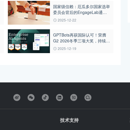
国家级信赖：厄瓜多尔国家选举
委员会背后的EngageLab通讯
力量
2025-12-22
GPTBots再获国际认可！荣膺
G2 2026冬季三项大奖，持续领
跑AI智能体赛道
2025-12-19
技术支持