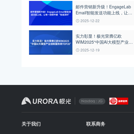
邮件营销新升级！EngageLab
Email智能发送功能上线，让每
一封邮件都“恰逢其时”
2025-12-22
实力彰显！极光荣膺亿欧
WIM2025“中国AI大模型产业创
新服务商TOP20”
2025-12-19
关于我们
联系商务