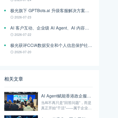
极光旗下 GPTBots.ai 升级客服解决方案：Audio Agent 打通企业通信线路，LINE 客服插件 2.0 同步上线
2026-07-23
AI 客户互动、企业级 AI Agent、AI 内容生成集中亮相！极光旗下EngageLab WAIC 2026 现场回顾
2026-07-22
极光获评CCIA数据安全和个人信息保护社会责任“二星级”单位
2026-07-20
相关文章
AI Agent赋能香港政企服务：从"能聊天"到"能干活"的最后一公里
当AI不再只是"回答问题"，而是
真正开始"干活"——属于企业级
AI的时代，才算真正开始。