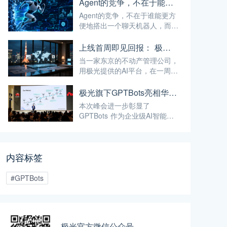
Agent的竞争，不在于能不能搭出来
Agent的竞争，不在于谁能更方
便地搭出一个聊天机器人，而在
于谁能让Agent安全地跑进企业
的真实业务流程。
上线首周即见回报： 极光如何用 AI，帮助日本公司破解全球化服务时差
当一家东京的不动产管理公司，
用极光提供的AI平台，在一周内
实现了37.5%的投资回报率——
这已经不仅仅是"技术出海"，而
极光旗下GPTBots亮相华为泰国合作伙伴峰会，带来让流量真正转化为业绩的AI解决方案
是真正的"能力出海"。
本次峰会进一步彰显了
GPTBots 作为企业级AI智能体
平台的核心定位——通过无代码
智能体搭建、知识库集成、多渠
道部署等能力，帮助企业将AI能
内容标签
力真正落地于实际业务场景，而
非停留在概念层面。
#GPTBots
极光官方微信公众号