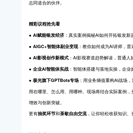
志同道合的伙伴。
精彩议程抢先看
●
AI赋能银发经济
：真实案例揭秘AI如何开拓银发新
●
AIGC+智能体副业变现
：教你如何成为AI讲师，普
●
AI影视创作新模式
：AI影视赛道趋势解读，普通人
●
企业AI智能体实战
：智能体搭建与落地实操，企业如
●
极光旗下GPTBots专场
：用业务熵值重构AI战场，
用在哪里、怎么用、用哪种。现场将结合实际案例，分享
增效与创新突破。
更有
抽奖环节
和
茶歇自由交流
，让你轻松收获知识、