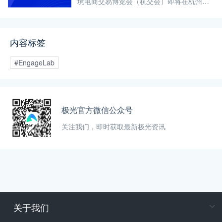
境电商交易博览会（杭交会）即将在杭州大
会展中心火热开幕！EngageLab 将携最新的
AI 原生客户互动解决方案 重磅登陆 3号馆
3A085 展位。
内容标签
#EngageLab
极光官方微信公众号
关注我们，即时获取最新极光资讯
关于我们
在