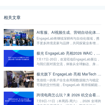
相关文章
AI客服、AI视频生成、营销自动化体验全线爆满！极光旗下EngageLab杭交会现场高能回顾
EngageLab将继续深耕AI与自动化领域，携
手更多跨境卖家与品牌，共同探索业务增长
的新可能。未来，我们期待与您一起见证AI
如何驱动跨境生意持续进化！
极光 EngageLab 亮相2026 WAIC，邀您共探 AI 原生客户互动新范式
7月17日-20日，欢迎莅临EngageLab展位，
与我们面对面交流，体验从全球触达、身份
验证、智能营销到AI客户服务的完整能力。
期待与您现场相见，共话AI驱动的客户互动
极光旗下 EngageLab 亮相 MarTech HK Summit，以AI原生全渠道客户互动方案驱动企业增长
新未来！
凭借统一的客户全生命周期数据能力与稳定
可靠的交付性能，EngageLab 将持续赋能品
牌，协助全球企业克服复杂的区域性营销挑
战，加速数字化转型的进程。
跨境电商怎么玩？来 2026 杭交会看极光旗下 EngageLab 演示AI客户互动新解法！
7月9日-11日（本周四-周六），2026 全球跨