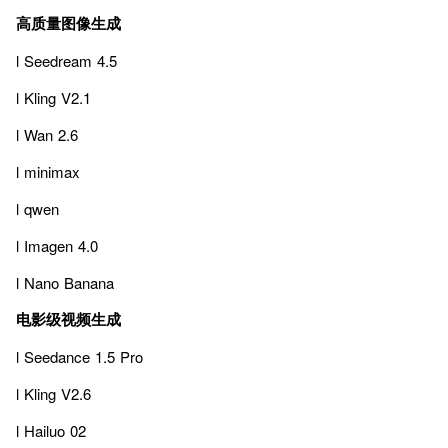
高质量图像生成
l Seedream 4.5
l Kling V2.1
l Wan 2.6
l minimax
l qwen
l Imagen 4.0
l Nano Banana
电影级视频生成
l Seedance 1.5 Pro
l Kling V2.6
l Hailuo 02