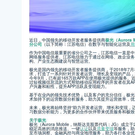
近日，中国领先的移动开发者服务提供商
极光（Aurora
分公司
（以下简称：江苏电信）在数字与智能化运营及
用
作为中国电信最重要的省分公司之一，江苏电信一直是中
网络服务提供者。江苏电信致力于通过在网络、政企业务
构、产业生态圈建设与智慧运营。
极光是国内领先的移动开发者服务提供商，于2018年7
求，打造了一系列针对开发者运营、增长及变现的产品，
今年9月，已有超165万款APP在使用极光提供的服务。
过短视频信息流的方式帮助移动应用程序的开发者在其A
户兴趣和粘性，提升APP活跃及变现能力。
基于在业内的领先技术优势，以及客户的充分信任，极光
术加持下的运营数据分析服务，助力其提升运营效率，优
未来，极光将始终坚持“助力开发者运营、增长和变现，
习数据分析能力，为更多的合作伙伴带来优质服务和极致
关于极光
极光（Aurora Mobile，纳斯达克股票代码：JG）
稳定高效的消息推送、一键
认证
以及
流量变现
等服务，助
至市场洞察、金融风控与商业地理服务，助力各行各业优