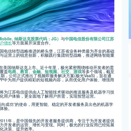
 Mobile, 纳斯达克股票代码：JG）
与
中国电信股份有限公司江苏
户增长
等方面展开深度合作。
国电信转型战略推进的桥头堡，江苏省业务种类最为齐全的基础
与运营上的锐意创新，积极践行集团转型战略，推进网络智能重
月在美国纳斯达克上市。近十年里，极光紧密围绕移动开发者的需
覆盖
电商、教育、金融、短视频、社交、游戏
等多个领域，截至
近期，公司正式推出了视频即服务解决方案(极光VaaS)，旨在通
PP中为用户提供精彩的短视频内容，从而优化用户体验、增强用
将为江苏电信提供由人工智能技术驱动的推送服务及机器学习技
化用户体验，更全面地了解用户所需，实现智慧运营。
迈向成功”的使命，用更智能、稳定的开发者服务及出色的机器学
体验。
成立于2011年，是中国领先的开发者服务提供商，专注于为开发者提供
力开发者的运营、增长与变现。同时，极光的行业应用已经拓展
化决策、提升效率。