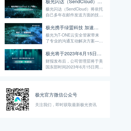
来新低！净亏损收窄至自2019
极光闪达（SendCloud）牵手广联达 为其提供领先的邮件发送服务
年第三季度以来的最低水平，经
极光闪达（SendCloud）将依托
调整的EBITDA同比改善9%！
自己多年在邮件发送方面的技术
积累，为其提供领先的邮件发送
服务。本次双方合作的达成，体
极光携手绿盟科技 加速迈进智慧安全3.0时代
现了以广联达为代表的数字建筑
极光为T-ONE云安全管家带来
平台服务商对极光闪达服务能力
了专业的沟通互动解决方案——
的高度认可。
极光推送（JPush），协助T-
ONE云安全管家更好更快达成
极光将于2023年6月15日公布2023年第一季度财报
快速安全预警、高效防护的效
财报发布后，公司管理层将于美
果，进一步助力绿盟科技T-
国东部时间2023年6月15日周四
ONE CLOUD云化战略。
早七点三十分（即北京时间当日
晚七点三十分）举行电话会议，
讨论2023年第一季度业绩。
极光官方微信公众号
关注我们，即时获取最新极光资讯