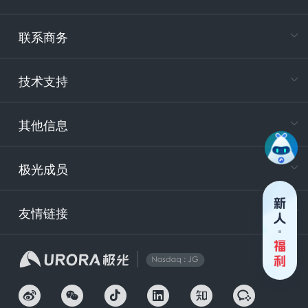
在
专属客户
联系商务
电
技术支持
400-88
服务时
9:30-12
其他信息
技术
support
极光成员
安
友情链接
securit
企