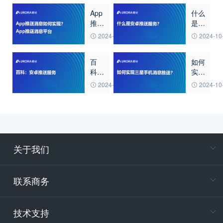
App
什么
推送
是安
消息
卓推
2024-10-23
2024-10
如何
送服
实
务？
百
如何
现？
科：
实现
App
安卓
三星
推送
2024-10-22
2024-10
推送
手机
消息
服务
消息
平台
推
送？
关于我们
在
专属客户
联系商务
电
技术支持
400-88