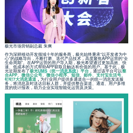
极光市场营销副总裁 朱爽
作为深耕移动开发领域十年的服务商，极光始终秉承“以开发者为中
心”的战略导向，不断打磨、迭代产品技术，高度聚焦APP运营的“全
生命周期”。在APP运营的用户导入期，极光希望通过更加高效、快
速、低成本的方式帮助APP获取且触达有价值的用户。基于此，极
光近期发布了
极光
UMS
（统一
消息系统
）平台
，通过该平台可以
整
合APP、微信公众号、微信小程序、短信、邮件、支付宝生活号、
钉钉7大消息通道
，
为行业用户提供多通道合一的统一消息发送服
务，将消息及时送达目标人群，并提供整合渠道、通道、用户多维
度的统计报表，助力企业实现智能化运营及决策。