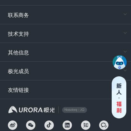
在
专属客户
联系商务
电
技术支持
400-88
服务时
9:30-12
其他信息
技术
support
极光成员
安
友情链接
securit
企