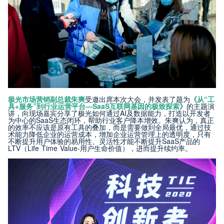
极光市场营销副总裁朱爽
受邀出席本次大会，并发表了题为
《从“工
具+服务”到行业运营平台—SaaS互联网基因的极致探索》
的主题演
讲，向现场嘉宾分享了极光如何通过AI及数据能力，打造以开发者
为中心的SaaS生态闭环，帮助行业客户降本增效。朱爽认为，真正
的效率不应该是原有工具的叠加，而是需要做到全局最优，通过技
术能力降低企业的运营成本，增加企业运营管理上的透明度，只有
不断提升用户体验的易用性、灵活性才能不断提升SaaS产品的
LTV（Life Time Value-用户生命价值），进而提升续约率。