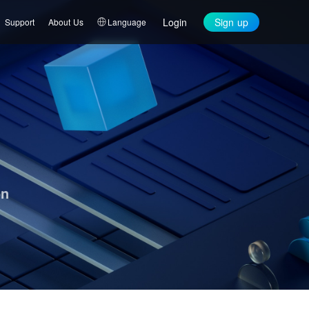
Login
Sign up
Support
About Us
Language
on