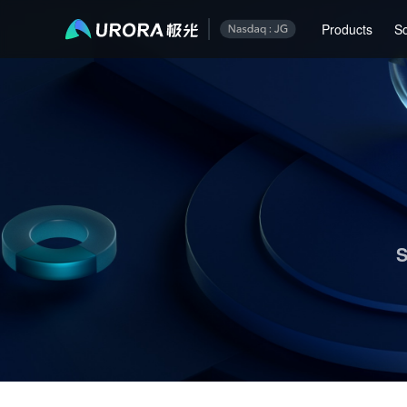
Aurora Mobile JPush's Operations & Technical Insights - Page 1
Products
So
S