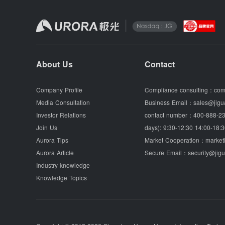
About Us
Contact
Company Profile
Compliance consulting：
com
Media Consultation
Business Email：
sales@jigu
Investor Relations
contact number：
400-888-23
Join Us
days): 9:30-12:30 14:00-18:3
Aurora Tips
Market Cooperation：
market
Aurora Article
Secure Email：
security@jig
Industry knowledge
Knowledge Topics